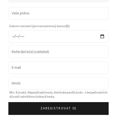
Datum narození (pro narozeninový bonus 🎂)
Min. 8 znaků. Nepoužívejte heslo, které jste použili jinde - z bezpečnostních
důvodů odmítáme úniková hesla.
ZAREGISTROVAT SE